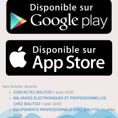
Nos Articles récents
CONTACTEZ BOLITOO
1 août 2026
BALANCES ÉLECTRONIQUES ET PROFESSIONNELLES
CHEZ BOLITOO
1 août 2026
ÉQUIPEMENTS PROFESSIONNELS CHEZ BOLITOO
30 juillet
2026