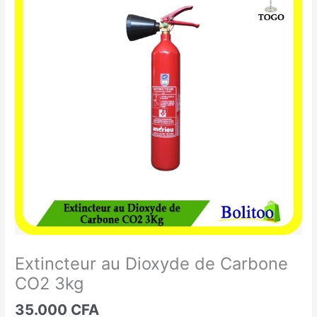
au
Dioxyde
de
Carbone
CO2
3kg
Extincteur au Dioxyde de Carbone
CO2 3kg
35.000
CFA