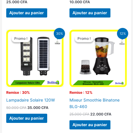
25.000
CFA
10.000
CFA
Ajouter au panier
Ajouter au panier
Le
Le
Le
Le
30%
12%
prix
prix
prix
prix
Promo !
Promo !
Promo !
Promo !
initial
actuel
initial
actuel
était :
est :
était :
est :
50.000 CFA.
35.000 CFA.
25.000 CFA.
22.000 CFA
Remise : 30%
Remise : 12%
Lampadaire Solaire 120W
Mixeur Smoothie Binatone
BLG-460
50.000
CFA
35.000
CFA
25.000
CFA
22.000
CFA
Ajouter au panier
Ajouter au panier