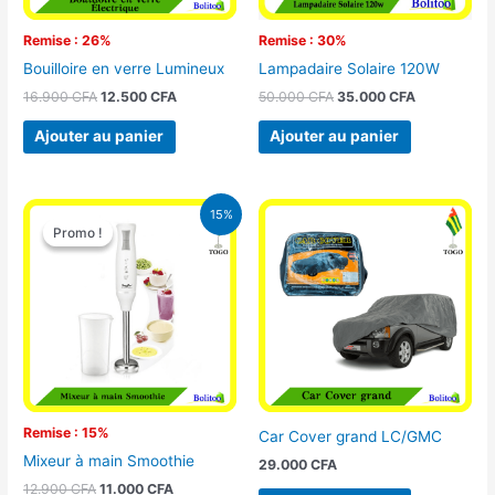
Remise : 26%
Remise : 30%
Bouilloire en verre Lumineux
Lampadaire Solaire 120W
16.900
CFA
12.500
CFA
50.000
CFA
35.000
CFA
Ajouter au panier
Ajouter au panier
Le
Le
15%
prix
prix
Promo !
Promo !
initial
actuel
était :
est :
12.900 CFA.
11.000 CFA.
Remise : 15%
Car Cover grand LC/GMC
Mixeur à main Smoothie
29.000
CFA
12.900
CFA
11.000
CFA