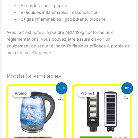
(A) solides : bois, papiers
(B) liquides inflammables : essence, fioul
(C) gaz inflammables : gaz butane, propane
Avec cet extincteur à poudre ABC 12kg conforme aux
réglementations, vous pouvez être assuré d’avoir un
équipement de sécurité incendie fiable et efficace à portée de
main en cas d’urgence.
Produits similaires
Le
Le
Le
Le
26%
30%
prix
prix
prix
prix
Promo !
Promo !
Promo !
Promo !
initial
actuel
initial
actuel
était :
est :
était :
est :
16.900 CFA.
12.500 CFA.
50.000 CFA.
35.000 CFA