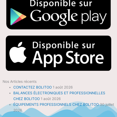
Nos Articles récents
CONTACTEZ BOLITOO
1 août 2026
BALANCES ÉLECTRONIQUES ET PROFESSIONNELLES
CHEZ BOLITOO
1 août 2026
ÉQUIPEMENTS PROFESSIONNELS CHEZ BOLITOO
30 juillet
2026