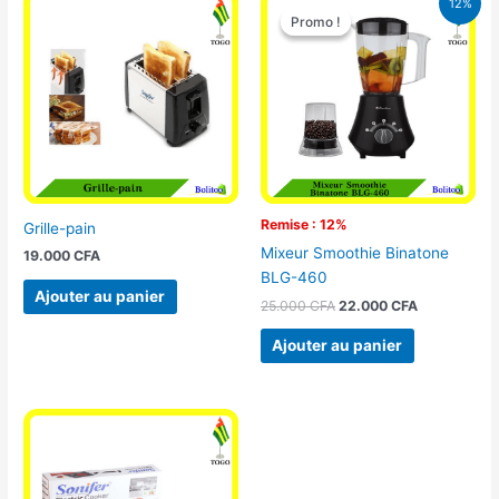
12%
prix
prix
Promo !
Promo !
initial
actuel
était :
est :
25.000 CFA.
22.000 CFA
Remise : 12%
Grille-pain
Mixeur Smoothie Binatone
19.000
CFA
BLG-460
Ajouter au panier
25.000
CFA
22.000
CFA
Ajouter au panier