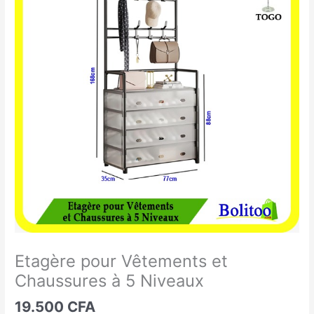
pour
Vêtements
et
Chaussures
à
5
Niveaux
Etagère pour Vêtements et
Chaussures à 5 Niveaux
19.500
CFA