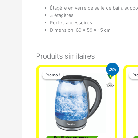
Étagère en verre de salle de bain, suppo
3 étagères
Portes accessoires
Dimension: 60 x 59 x 15 cm
Produits similaires
Le
Le
26%
prix
prix
Promo !
Promo !
Pr
Pr
initial
actuel
était :
est :
16.900 CFA.
12.500 CFA.