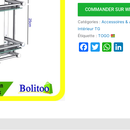
avec
COMMANDER SUR W
Porte-
serviettes
Catégories :
Accessoires & 
Intérieur TG
Étiquette :
TOGO
Faceboo
Twitte
Wha
L