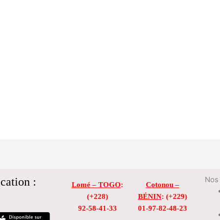
cation :
Nos 
Lomé – TOGO
:
Cotonou –
(+228)
BÉNIN
: (+229)
92-58-41-33
01-97-82-48-23