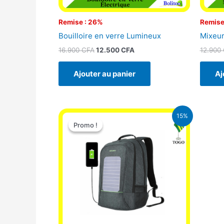
Remise : 26%
Remise
Bouilloire en verre Lumineux
Mixeur
16.900
CFA
12.500
CFA
12.900
Ajouter au panier
Aj
Le
Le
15%
prix
prix
Promo !
Promo !
initial
actuel
était :
est :
29.500 CFA.
25.000 CFA.