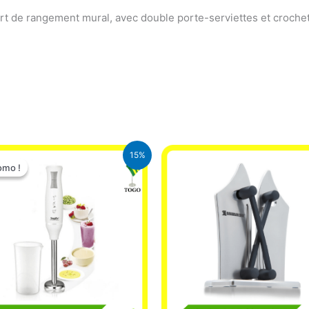
rt de rangement mural, avec double porte-serviettes et crochet
Le
Le
15%
prix
prix
omo !
omo !
initial
actuel
était :
est :
12.900 CFA.
11.000 CFA.