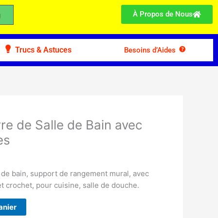
À Propos de Nous
Trucs & Astuces
Besoins d’Aides
re de Salle de Bain avec
es
e de bain, support de rangement mural, avec
t crochet, pour cuisine, salle de douche.
anier