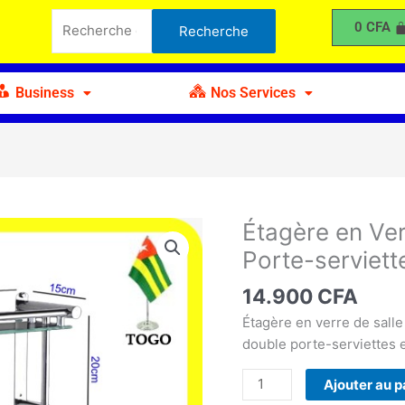
en
Recherche
0
CFA
Recherche
Verre
pour :
de
Salle
Business
Nos Services
de
Bain
avec
Porte-
serviettes
Étagère en Ver
quantité
de
Porte-serviett
Étagère
en
14.900
CFA
Verre
Étagère en verre de sall
de
double porte-serviettes e
Salle
de
Ajouter au p
Bain