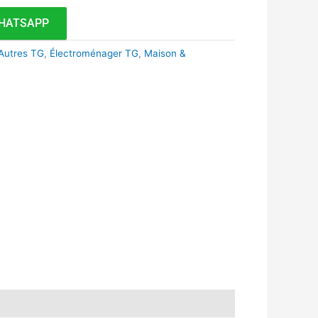
HATSAPP
Autres TG
,
Électroménager TG
,
Maison &
k
r
tsApp
inkedIn