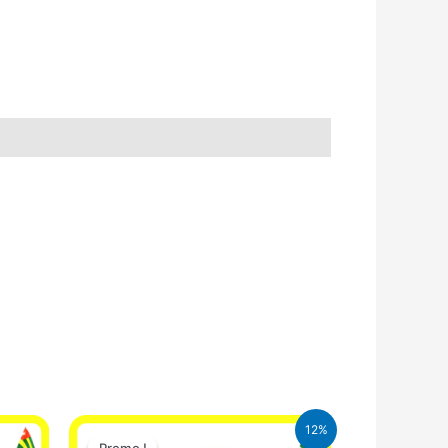
Le
Le
12%
prix
prix