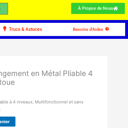
À Propos de Nous
Trucs & Astuces
Besoins d’Aides
ngement en Métal Pliable 4
Roue
ble à 4 niveaux, Multifonctionnel et sans
.
anier