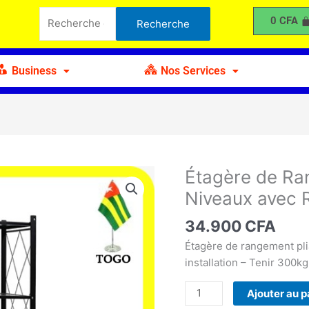
Recherche
Rangement
0
CFA
Recherche
pour :
en
Métal
Pliable
Business
Nos Services
4
Niveaux
avec
Roue
Étagère de Ra
quantité
de
Niveaux avec 
Étagère
de
34.900
CFA
Rangement
Étagère de rangement plia
en
installation – Tenir 300kg
Métal
Pliable
Ajouter au p
4