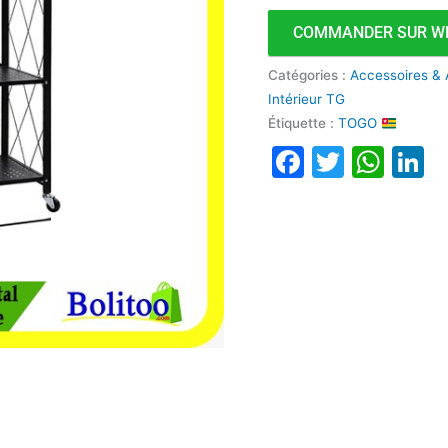
Niveaux
COMMANDER SUR W
avec
Roue
Catégories :
Accessoires & 
Intérieur TG
Étiquette :
TOGO
Faceboo
Twitte
Wha
L