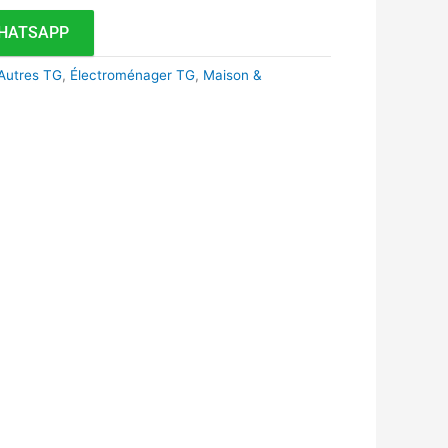
HATSAPP
Autres TG
,
Électroménager TG
,
Maison &
k
r
tsApp
inkedIn