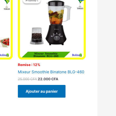
Promo !
Promo !
initial
actuel
était :
est :
25.000 CFA.
22.000 CFA.
Remise : 12%
Mixeur Smoothie Binatone BLG-460
25.000
CFA
22.000
CFA
Ajouter au panier