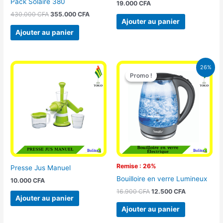
Pack Solaire 380
19.000
CFA
430.000
CFA
355.000
CFA
Ajouter au panier
Ajouter au panier
Le
Le
26%
prix
prix
Promo !
Promo !
initial
actuel
était :
est :
16.900 CFA.
12.500 CFA.
Remise : 26%
Presse Jus Manuel
Bouilloire en verre Lumineux
10.000
CFA
16.900
CFA
12.500
CFA
Ajouter au panier
Ajouter au panier