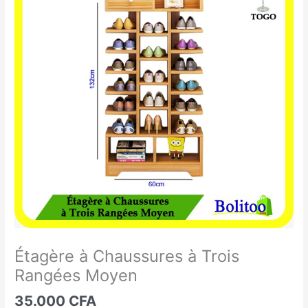
à
Chaussures
à
Trois
Rangées
Moyen
Étagère à Chaussures à Trois
Rangées Moyen
35.000
CFA