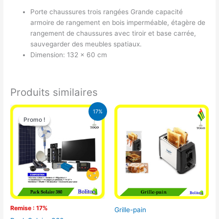
Porte chaussures trois rangées Grande capacité
armoire de rangement en bois imperméable, étagère de
rangement de chaussures avec tiroir et base carrée,
sauvegarder des meubles spatiaux.
Dimension: 132 x 60 cm
Produits similaires
Le
Le
17%
prix
prix
Promo !
Promo !
initial
actuel
était :
est :
430.000 CFA.
355.000 CFA.
Remise : 17%
Grille-pain