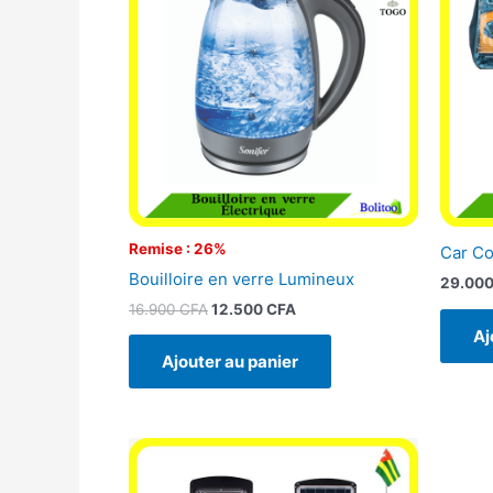
était :
est :
16.900 CFA.
12.500 CFA.
Remise : 26%
Car C
Bouilloire en verre Lumineux
29.00
16.900
CFA
12.500
CFA
Aj
Ajouter au panier