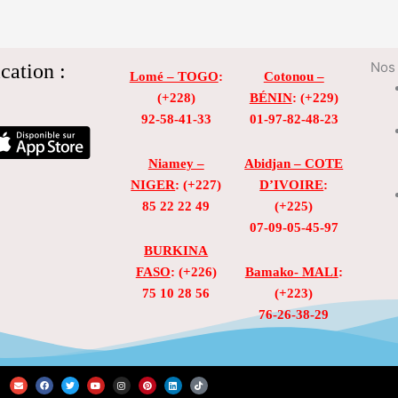
cation :
Nos 
Lomé – TOGO
:
Cotonou –
(+228)
BÉNIN
: (+229)
92-58-41-33
01-97-82-48-23
Niamey –
Abidjan – COTE
NIGER
: (+227)
D’IVOIRE
:
85 22 22 49
(+225)
07-09-05-45-97
BURKINA
FASO
: (+226)
Bamako- MALI
:
75 10 28 56
(+223)
76-26-38-29
E
F
T
Y
I
P
L
T
n
a
w
o
n
i
i
i
v
c
i
u
s
n
n
k