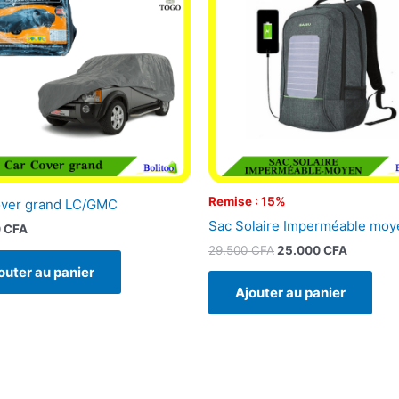
était :
est :
29.500 CFA.
25.000 
Remise : 15%
over grand LC/GMC
Sac Solaire Imperméable moy
0
CFA
29.500
CFA
25.000
CFA
outer au panier
Ajouter au panier