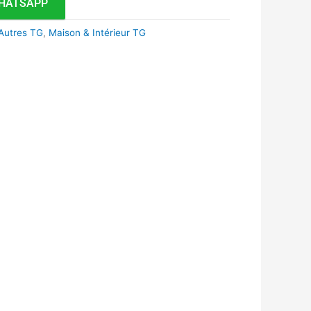
HATSAPP
Autres TG
,
Maison & Intérieur TG
k
r
tsApp
inkedIn