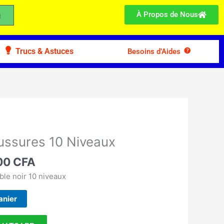
À Propos de Nous
Trucs & Astuces
Besoins d’Aides
Le
prix
ussures 10 Niveaux
l
actuel
:
00
CFA
est :
00 CFA.
10.000 CFA.
le noir 10 niveaux
anier