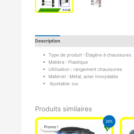
Description
Avis (0)
Type de produit : Étagère à chaussures
Matière : Plastique
Utilisation : rangement chaussures
Matériel : Métal, acier inoxydable
Ajustable: oui
Produits similaires
Le
Le
26%
prix
prix
Promo !
Promo !
initial
actuel