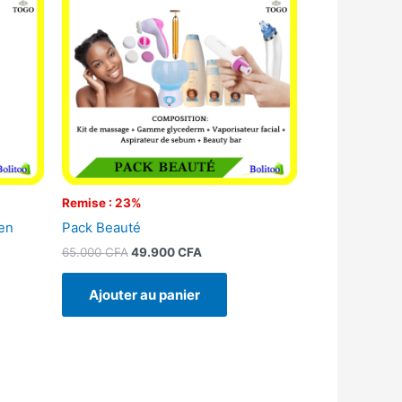
était :
est :
CFA.
65.000 CFA.
49.900 CFA.
Remise : 23%
en
Pack Beauté
65.000
CFA
49.900
CFA
Ajouter au panier