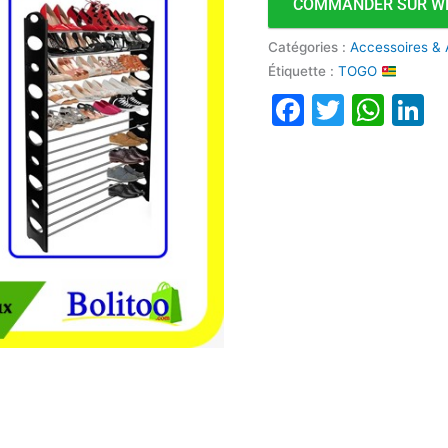
COMMANDER SUR W
Catégories :
Accessoires & 
Étiquette :
TOGO
Faceboo
Twitte
Wha
L