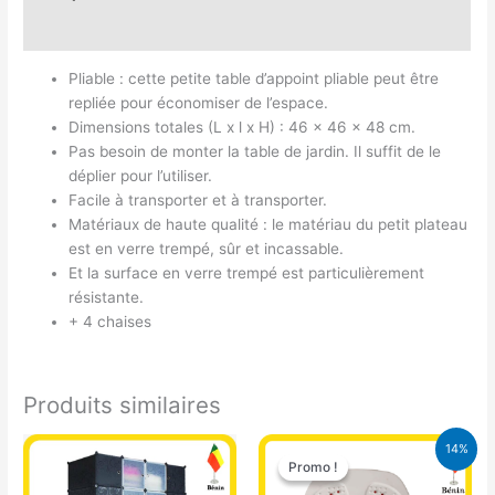
Avis (0)
Pliable : cette petite table d’appoint pliable peut être
repliée pour économiser de l’espace.
Dimensions totales (L x l x H) : 46 x 46 x 48 cm.
Pas besoin de monter la table de jardin. Il suffit de le
déplier pour l’utiliser.
Facile à transporter et à transporter.
Matériaux de haute qualité : le matériau du petit plateau
est en verre trempé, sûr et incassable.
Et la surface en verre trempé est particulièrement
résistante.
+ 4 chaises
Produits similaires
Le
Le
14%
prix
prix
Promo !
Promo !
initial
actuel
était :
est :