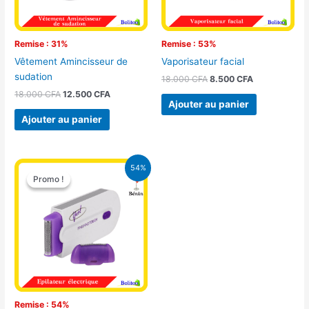
Remise : 31%
Remise : 53%
Vêtement Amincisseur de
Vaporisateur facial
sudation
18.000
CFA
8.500
CFA
18.000
CFA
12.500
CFA
Ajouter au panier
Ajouter au panier
Le
Le
54%
prix
prix
Promo !
Promo !
initial
actuel
était :
est :
14.000 CFA.
6.500 CFA.
Remise : 54%