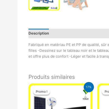
Description
Avis (0)
Fabriqué en matériau PE et PP de qualité, sûr 
filles -Dessinez sur le tableau noir et le tabl
et offre plus de confort -Léger et facile à tran
Produits similaires
Le
Le
17%
prix
prix
Promo !
Promo !
Pr
Pr
initial
actuel
était :
est :
430.000 CFA.
355.000 CFA.