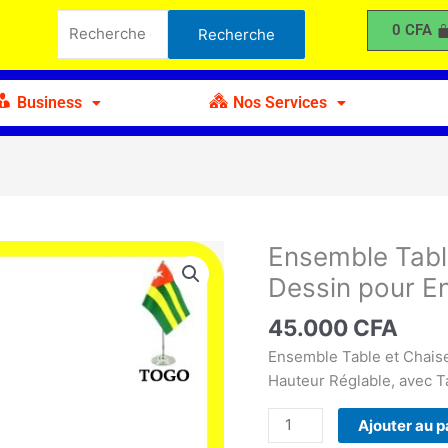
Recherche
et
0
CFA
Recherche
pour :
Chaise
de
Planche
Business
Nos Services
à
Dessin
pour
Enfant
Ensemble Tabl
quantité
de
Dessin pour E
Ensemble
Table
45.000
CFA
et
Ensemble Table et Chaise
Chaise
Hauteur Réglable, avec T
de
Planche
Ajouter au p
à