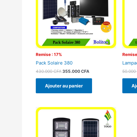
Remise : 17%
Remise
Pack Solaire 380
Lampad
430.000
CFA
355.000
CFA
50.000
Ajouter au panier
Aj