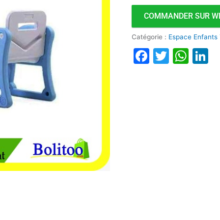
Dessin
COMMANDER SUR W
pour
Enfant
Catégorie :
Espace Enfants
Faceboo
Twitte
Wha
L