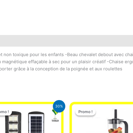
et non toxique pour les enfants -Beau chevalet debout avec chai
eau magnétique effaçable à sec pour un plaisir créatif -Chaise e
sporter grâce à la conception de la poignée et aux roulettes
Le
Le
Le
Le
30%
prix
prix
prix
prix
omo !
omo !
Promo !
Promo !
initial
actuel
initial
actuel
était :
est :
était :
est :
50.000 CFA.
35.000 CFA.
25.000 CFA.
22.000 