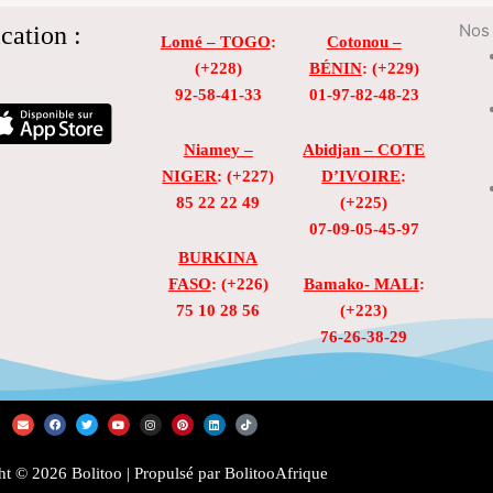
cation :
Nos 
Lomé – TOGO
:
Cotonou –
(+228)
BÉNIN
: (+229)
92-58-41-33
01-97-82-48-23
Niamey –
Abidjan – COTE
NIGER
: (+227)
D’IVOIRE
:
85 22 22 49
(+225)
07-09-05-45-97
BURKINA
FASO
: (+226)
Bamako- MALI
:
75 10 28 56
(+223)
76-26-38-29
E
F
T
Y
I
P
L
T
n
a
w
o
n
i
i
i
v
c
i
u
s
n
n
k
e
e
t
t
t
t
k
t
l
b
t
u
a
e
e
o
t © 2026 Bolitoo | Propulsé par BolitooAfrique
o
o
e
b
g
r
d
k
p
o
r
e
r
e
i