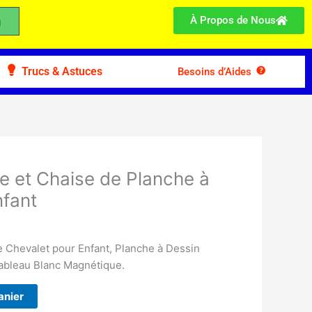
À Propos de Nous
Trucs & Astuces
Besoins d’Aides
e et Chaise de Planche à
nfant
 Chevalet pour Enfant, Planche à Dessin
ableau Blanc Magnétique.
anier