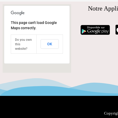
Notre Appli
This page can't load Google
Maps correctly.
Do you own
OK
this
website?
Copyrigh