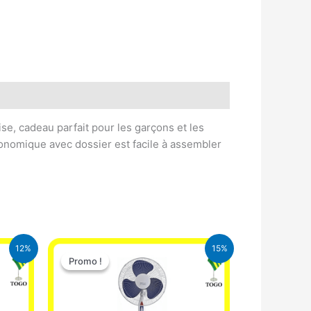
se, cadeau parfait pour les garçons et les
rgonomique avec dossier est facile à assembler
Le
Le
12%
15%
prix
prix
Promo !
Promo !
initial
actuel
était :
est :
CFA.
10.000 CFA.
8.500 CFA.