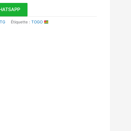
HATSAPP
 TG
Étiquette :
TOGO
k
r
tsApp
inkedIn