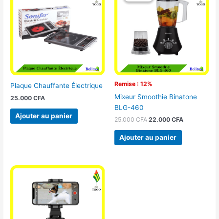
était :
est :
25.000 CFA.
22.000 CFA
Remise : 12%
Plaque Chauffante Électrique
Mixeur Smoothie Binatone
25.000
CFA
BLG-460
Ajouter au panier
25.000
CFA
22.000
CFA
Ajouter au panier