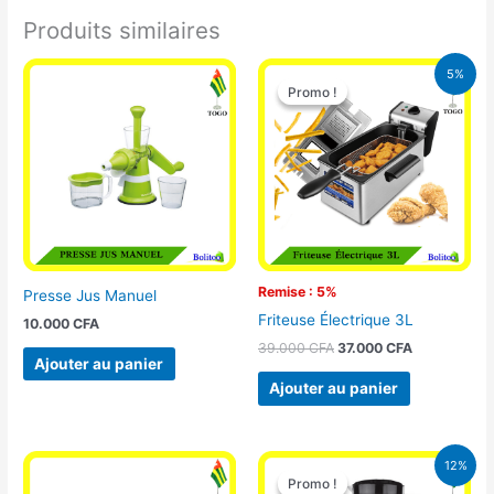
Produits similaires
Le
Le
5%
prix
prix
Promo !
Promo !
initial
actuel
était :
est :
39.000 CFA.
37.000 CFA.
Remise : 5%
Presse Jus Manuel
Friteuse Électrique 3L
10.000
CFA
39.000
CFA
37.000
CFA
Ajouter au panier
Ajouter au panier
Le
Le
12%
prix
prix
Promo !
Promo !
initial
actuel