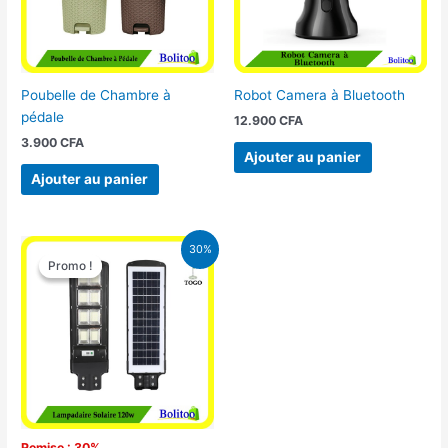
Poubelle de Chambre à
Robot Camera à Bluetooth
pédale
12.900
CFA
3.900
CFA
Ajouter au panier
Ajouter au panier
Le
Le
30%
prix
prix
Promo !
Promo !
initial
actuel
était :
est :
50.000 CFA.
35.000 CFA.
Remise : 30%