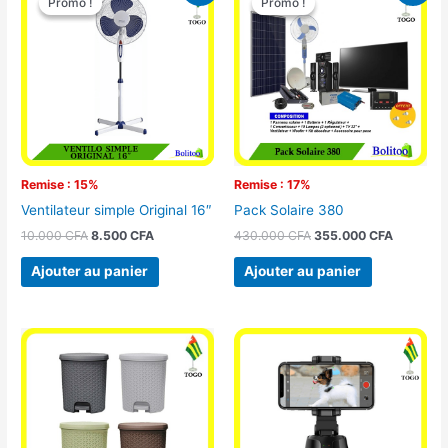
Promo !
Promo !
Promo !
Promo !
initial
actuel
initial
actuel
était :
est :
était :
est :
10.000 CFA.
8.500 CFA.
430.000 CFA.
355.000 
Remise : 15%
Remise : 17%
Ventilateur simple Original 16″
Pack Solaire 380
10.000
CFA
8.500
CFA
430.000
CFA
355.000
CFA
Ajouter au panier
Ajouter au panier