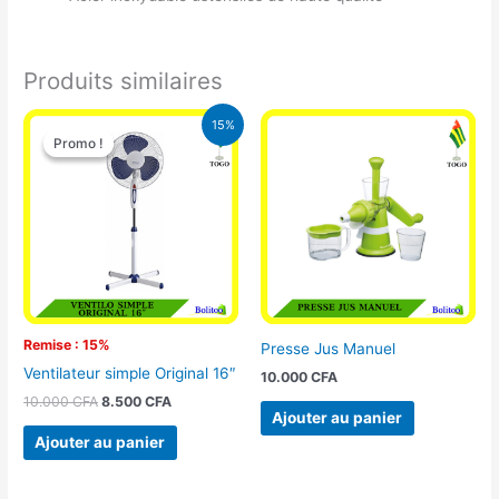
Produits similaires
Le
Le
15%
prix
prix
Promo !
Promo !
initial
actuel
était :
est :
10.000 CFA.
8.500 CFA.
Remise : 15%
Presse Jus Manuel
Ventilateur simple Original 16″
10.000
CFA
10.000
CFA
8.500
CFA
Ajouter au panier
Ajouter au panier