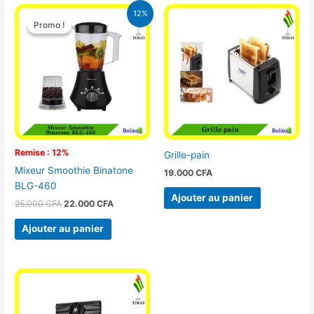
Le
Le
12%
prix
prix
Promo !
Promo !
initial
actuel
était :
est :
25.000 CFA.
22.000 CFA.
Remise : 12%
Grille-pain
Mixeur Smoothie Binatone
19.000
CFA
BLG-460
Ajouter au panier
25.000
CFA
22.000
CFA
Ajouter au panier