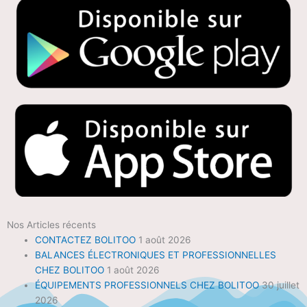
Nos Articles récents
CONTACTEZ BOLITOO
1 août 2026
BALANCES ÉLECTRONIQUES ET PROFESSIONNELLES
CHEZ BOLITOO
1 août 2026
ÉQUIPEMENTS PROFESSIONNELS CHEZ BOLITOO
30 juillet
2026