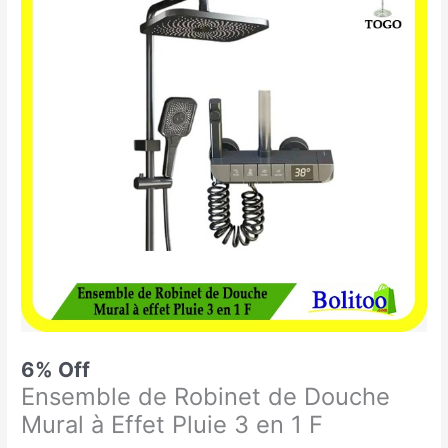
était :
est :
de
84.900 CFA.
80.000 CFA.
Robinet
de
Douche
Mural
à
Effet
Pluie
3
en
1
F
6% Off
Ensemble de Robinet de Douche
Mural à Effet Pluie 3 en 1 F