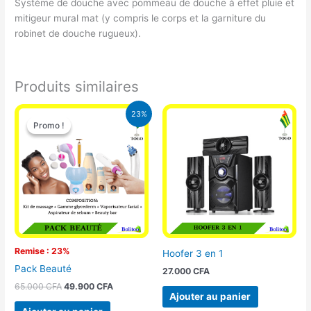
Système de douche avec pommeau de douche à effet pluie et
mitigeur mural mat (y compris le corps et la garniture du
robinet de douche rugueux).
Produits similaires
Le
Le
23%
prix
prix
Promo !
Promo !
initial
actuel
était :
est :
65.000 CFA.
49.900 CFA.
Remise : 23%
Hoofer 3 en 1
Pack Beauté
27.000
CFA
65.000
CFA
49.900
CFA
Ajouter au panier