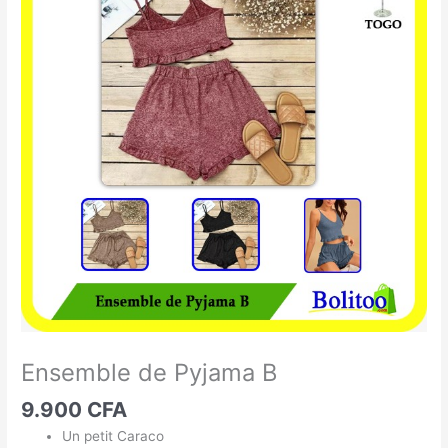
de
Pyjama
B
Ensemble de Pyjama B
9.900
CFA
Un petit Caraco