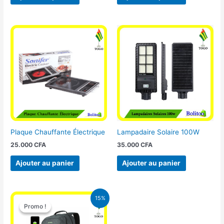
Plaque Chauffante Électrique
Lampadaire Solaire 100W
25.000
CFA
35.000
CFA
Ajouter au panier
Ajouter au panier
Le
Le
15%
prix
prix
Promo !
Promo !
initial
actuel
était :
est :