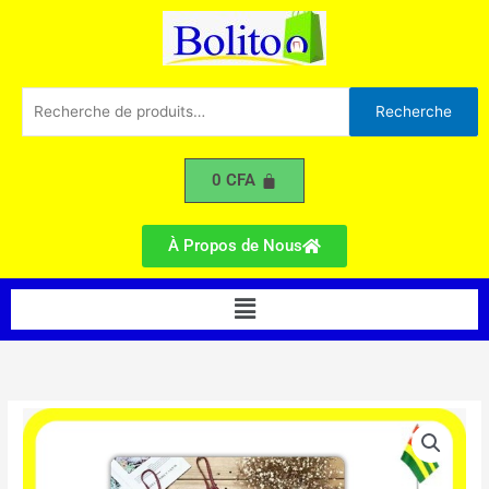
Pyjama
Aller
B
au
contenu
Recherche
Recherche
pour :
0
CFA
À Propos de Nous
Menu
quantité
de
Ensemble