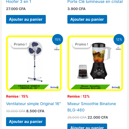
Hoofer 3 en 1
Porte Clé lumineuse en cristal
27.000
CFA
3.900
CFA
Ajouter au panier
Ajouter au panier
Le
Le
Le
Le
15%
12%
prix
prix
prix
prix
Promo !
Promo !
Promo !
Promo !
initial
actuel
initial
actuel
était :
est :
était :
est :
10.000 CFA.
8.500 CFA.
25.000 CFA.
22.000 CFA
Remise : 15%
Remise : 12%
Ventilateur simple Original 16″
Mixeur Smoothie Binatone
BLG-460
10.000
CFA
8.500
CFA
25.000
CFA
22.000
CFA
Ajouter au panier
Ajouter au panier