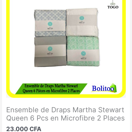
de
Draps
Martha
Stewart
Queen
6
Pcs
en
Microfibre
2
Places
Ensemble de Draps Martha Stewart
Queen 6 Pcs en Microfibre 2 Places
23.000
CFA