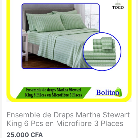
de
Draps
Martha
Stewart
King
6
Pcs
en
Microfibre
3
Places
Ensemble de Draps Martha Stewart
King 6 Pcs en Microfibre 3 Places
25.000
CFA