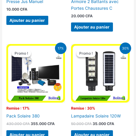
Presse Jus Manuel
Armoire 2 Battants avec
Portes Chaussures C
10.000
CFA
20.000
CFA
Ajouter au panier
Ajouter au panier
Le
Le
Le
Le
17%
30%
prix
prix
prix
prix
Promo !
Promo !
Promo !
Promo !
initial
actuel
initial
actuel
était :
est :
était :
est :
430.000 CFA.
355.000 CFA.
50.000 CFA.
35.000 CFA
Remise : 17%
Remise : 30%
Pack Solaire 380
Lampadaire Solaire 120W
430.000
CFA
355.000
CFA
50.000
CFA
35.000
CFA
Ajouter au panier
Ajouter au panier