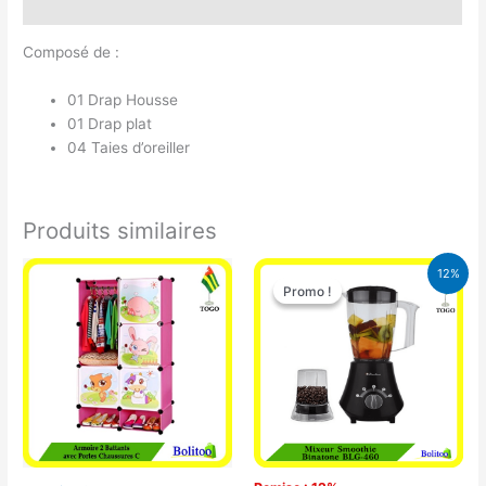
Avis (0)
Composé de :
01 Drap Housse
01 Drap plat
04 Taies d’oreiller
Produits similaires
Le
Le
12%
prix
prix
Promo !
Promo !
initial
actuel
était :
est :
25.000 CFA.
22.000 CFA