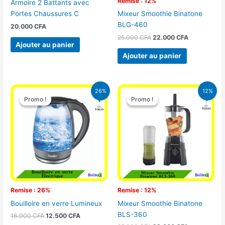
Remise : 12%
Armoire 2 Battants avec
Portes Chaussures C
Mixeur Smoothie Binatone
BLG-460
20.000
CFA
25.000
CFA
22.000
CFA
Ajouter au panier
Ajouter au panier
Le
Le
Le
Le
26%
12%
prix
prix
prix
prix
Promo !
Promo !
Promo !
Promo !
initial
actuel
initial
actuel
était :
est :
était :
est :
16.900 CFA.
12.500 CFA.
25.000 CFA.
22.000 CFA
Remise : 26%
Remise : 12%
Bouilloire en verre Lumineux
Mixeur Smoothie Binatone
BLS-360
16.900
CFA
12.500
CFA