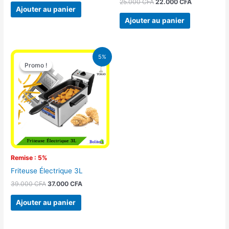
25.000
CFA
22.000
CFA
Ajouter au panier
Ajouter au panier
Le
Le
5%
prix
prix
Promo !
Promo !
initial
actuel
était :
est :
39.000 CFA.
37.000 CFA.
Remise : 5%
Friteuse Électrique 3L
39.000
CFA
37.000
CFA
Ajouter au panier