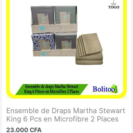
de
Draps
Martha
Stewart
King
6
Pcs
en
Microfibre
2
Places
Ensemble de Draps Martha Stewart
King 6 Pcs en Microfibre 2 Places
23.000
CFA