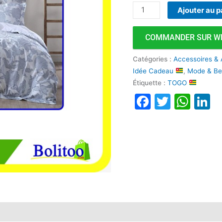
Ajouter au p
COMMANDER SUR W
Catégories :
Accessoires & 
Idée Cadeau
,
Mode & Be
Étiquette :
TOGO
Faceboo
Twitte
Wha
L