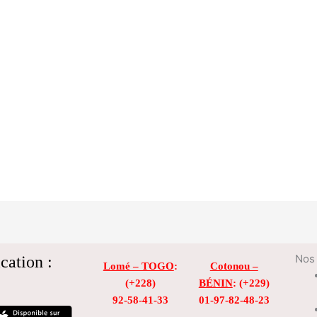
cation :
Nos 
Lomé – TOGO
:
Cotonou –
(+228)
BÉNIN
: (+229)
92-58-41-33
01-97-82-48-23