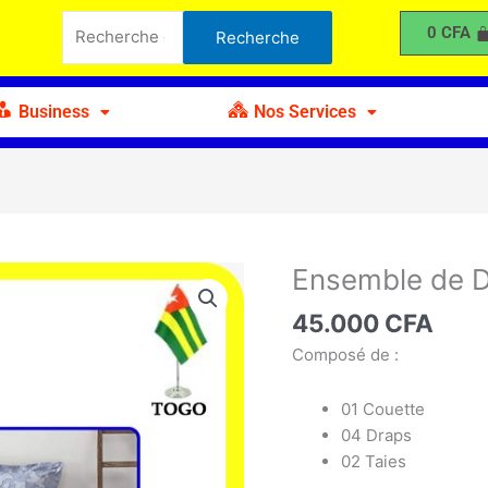
de
Recherche
0
CFA
Recherche
Draps
pour :
7
Pcs
Business
Nos Services
3
Places
Ensemble de D
quantité
de
45.000
CFA
Ensemble
de
Composé de :
Draps
7
01 Couette
Pcs
04 Draps
3
02 Taies
Places