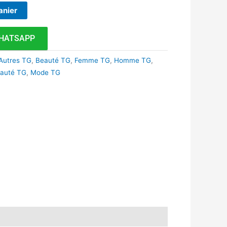
anier
HATSAPP
Autres TG
,
Beauté TG
,
Femme TG
,
Homme TG
,
auté TG
,
Mode TG
k
r
tsApp
inkedIn