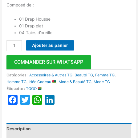
Composé de :
01 Drap Housse
01 Drap plat
04 Taies d’oreiller
Ajouter au panier
COMMANDER SUR WHATSAPP
Catégories :
Accessoires & Autres TG
,
Beauté TG
,
Femme TG
,
Homme TG
,
Idée Cadeau
,
Mode & Beauté TG
,
Mode TG
Étiquette :
TOGO
Facebook
Twitter
WhatsApp
LinkedIn
Description