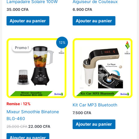
Lampadaire Solaire 100W
Aiguiseur de Couteaux
35.000
CFA
6.900
CFA
Ajouter au panier
Ajouter au panier
Le
Le
12%
prix
prix
Promo !
Promo !
initial
actuel
était :
est :
25.000 CFA.
22.000 CFA.
Remise : 12%
Kit Car MP3 Bluetooth
Mixeur Smoothie Binatone
7.500
CFA
BLG-460
Ajouter au panier
25.000
CFA
22.000
CFA
Ajouter au panier