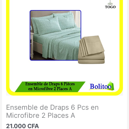
de
Draps
6
Pcs
en
Microfibre
2
Places
A
Ensemble de Draps 6 Pcs en
Microfibre 2 Places A
21.000
CFA