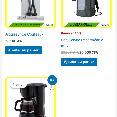
Remise : 15%
Aiguiseur de Couteaux
Sac Solaire Imperméable
6.900
CFA
moyen
Ajouter au panier
29.500
CFA
25.000
CFA
Ajouter au panier
Le
Le
8%
prix
prix
Promo !
Promo !
initial
actuel
était :
est :
25.000 CFA.
23.000 CFA.