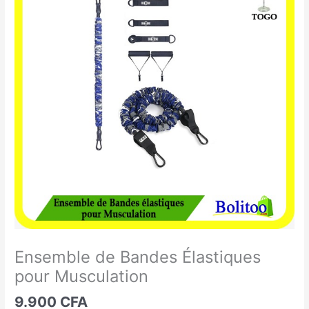
de
Bandes
Élastiques
pour
Musculation
Ensemble de Bandes Élastiques
pour Musculation
9.900
CFA