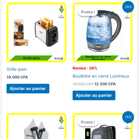
Le
Le
26%
prix
prix
Promo !
Promo !
initial
actuel
était :
est :
16.900 CFA.
12.500 CFA.
Remise : 26%
Grille-pain
Bouilloire en verre Lumineux
19.000
CFA
16.900
CFA
12.500
CFA
Ajouter au panier
Ajouter au panier
Le
Le
15%
prix
prix
Promo !
Promo !
initial
actuel
était :
est :
29.500 CFA.
25.000 CFA