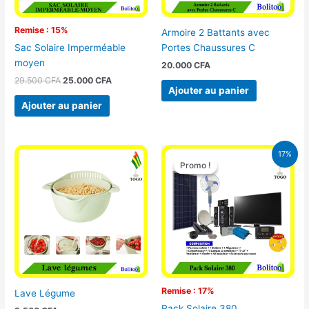
Remise : 15%
Armoire 2 Battants avec
Portes Chaussures C
Sac Solaire Imperméable
moyen
20.000
CFA
29.500
CFA
25.000
CFA
Ajouter au panier
Ajouter au panier
Le
Le
17%
prix
prix
Promo !
Promo !
initial
actuel
était :
est :
430.000 CFA.
355.000 
Remise : 17%
Lave Légume
Pack Solaire 380