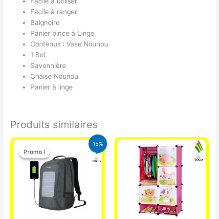
Facile à utiliser
Facile à ranger
Baignoire
Panier pince à Linge
Contenus : Vase Nounou
1 Bol
Savonnière
Chaise Nounou
Panier à linge
Produits similaires
Le
Le
15%
prix
prix
Promo !
Promo !
initial
actuel
était :
est :
29.500 CFA.
25.000 CFA.