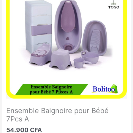
Baignoire
pour
Bébé
7Pcs
A
Ensemble Baignoire pour Bébé
7Pcs A
54.900
CFA