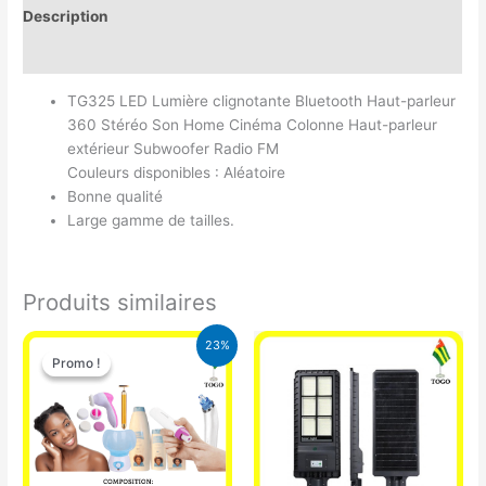
Description
Avis (0)
TG325 LED Lumière clignotante Bluetooth Haut-parleur
360 Stéréo Son Home Cinéma Colonne Haut-parleur
extérieur Subwoofer Radio FM
Couleurs disponibles : Aléatoire
Bonne qualité
Large gamme de tailles.
Produits similaires
Le
Le
23%
prix
prix
Promo !
Promo !
initial
actuel
était :
est :
65.000 CFA.
49.900 CFA.