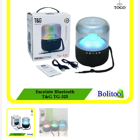
Bluetooth
T&G
TG-
325