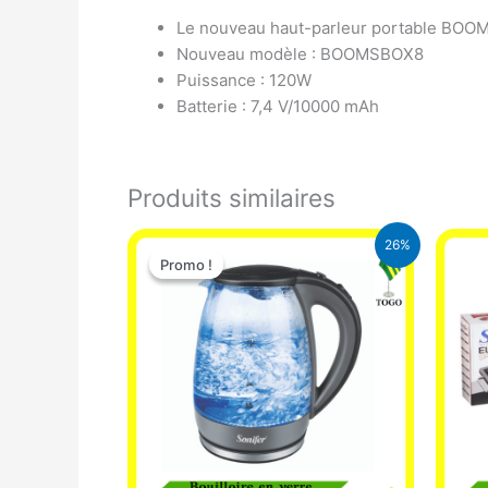
Le nouveau haut-parleur portable BOOM
Nouveau modèle : BOOMSBOX8
Puissance : 120W
Batterie : 7,4 V/10000 mAh
Produits similaires
Le
Le
26%
prix
prix
Promo !
Promo !
initial
actuel
était :
est :
16.900 CFA.
12.500 CFA.