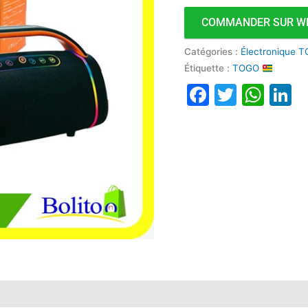
COMMANDER SUR W
Catégories :
Électronique T
Étiquette :
TOGO
Faceboo
Twitte
Wha
L