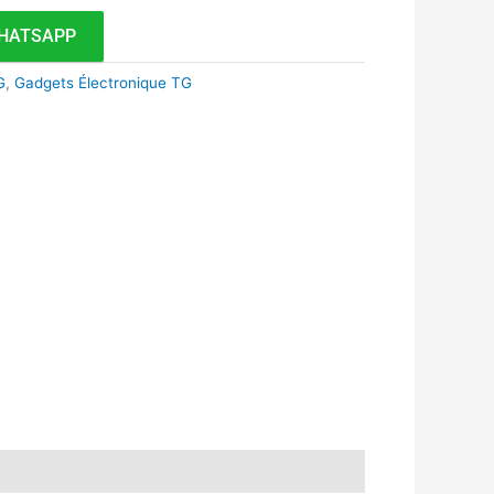
HATSAPP
G
,
Gadgets Électronique TG
k
r
tsApp
inkedIn