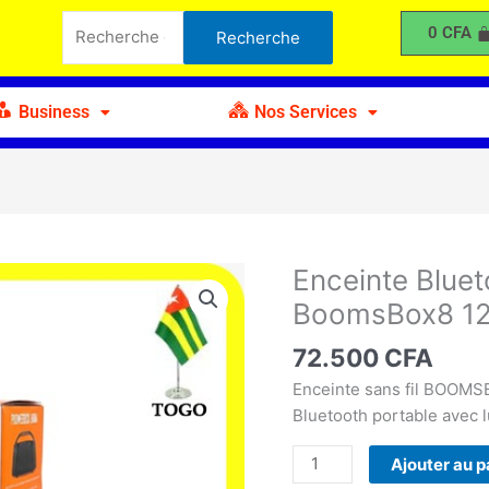
Bluetooth
Recherche
0
CFA
Recherche
sans
pour :
fil
JBL
Business
Nos Services
BoomsBox8
120W
Enceinte Bluet
quantité
de
BoomsBox8 1
Enceinte
Bluetooth
72.500
CFA
sans
Enceinte sans fil BOOMS
fil
Bluetooth portable avec 
JBL
BoomsBox8
Ajouter au p
120W