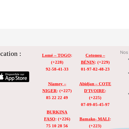
cation :
Nos 
Lomé – TOGO
:
Cotonou –
(+228)
BÉNIN
: (+229)
92-58-41-33
01-97-82-48-23
Niamey –
Abidjan – COTE
NIGER
: (+227)
D’IVOIRE
:
85 22 22 49
(+225)
07-09-05-45-97
BURKINA
FASO
: (+226)
Bamako- MALI
:
75 10 28 56
(+223)