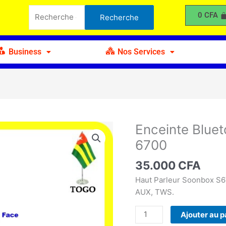
Bluetooth
Recherche
0
CFA
Recherche
Portable
pour :
SOONBOX
6700
Business
Nos Services
Enceinte Blue
quantité
de
6700
Enceinte
Bluetooth
35.000
CFA
Portable
Haut Parleur Soonbox S6
SOONBOX
AUX, TWS.
6700
Ajouter au p