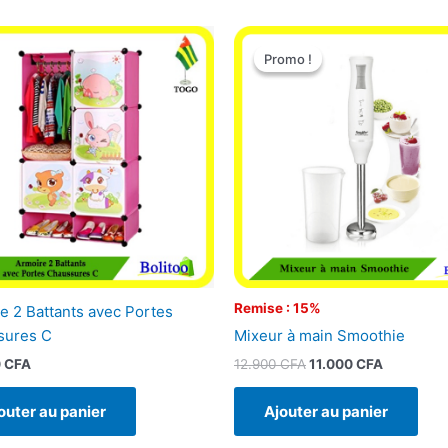
Le
Le
prix
prix
Promo !
Promo !
initial
actuel
était :
est :
12.900 CFA.
11.000 CF
Remise : 15%
e 2 Battants avec Portes
Mixeur à main Smoothie
sures C
12.900
CFA
11.000
CFA
0
CFA
Ajouter au panier
outer au panier