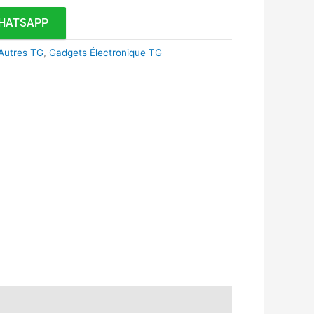
HATSAPP
Autres TG
,
Gadgets Électronique TG
k
r
tsApp
inkedIn