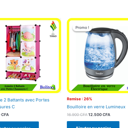
Le
Le
prix
prix
Promo !
Promo !
initial
actuel
était :
est :
16.900 CFA.
12.500 C
Remise : 26%
e 2 Battants avec Portes
Bouilloire en verre Lumineux
sures C
16.900
CFA
12.500
CFA
0
CFA