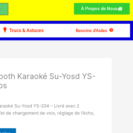
À Propos de Nous
Trucs & Astuces
Besoins d’Aides
tooth Karaoké Su-Yosd YS-
os
araoké Su-Yosd YS-204 – Livré avec 2
fet de changement de voix, réglage de l’écho,