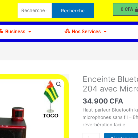
Recherche
Karaoké
0
CFA
Recherche
pour :
Su-
Yosd
YS-
Business
Nos Services
204
avec
Micros
Enceinte Blue
quantité
de
204 avec Micr
Enceinte
Bluetooth
34.900
CFA
Karaoké
Haut-parleur Bluetooth k
Su-
microphones sans fil – Ef
Yosd
réverbération facile.
YS-
204