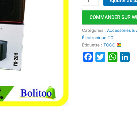
Ajouter au p
avec
Micros
COMMANDER SUR W
Catégories :
Accessoires & 
Électronique TG
Étiquette :
TOGO
Faceboo
Twitte
Wha
L