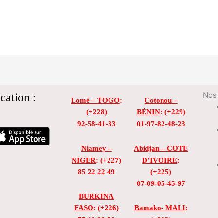
cation :
Nos 
Lomé – TOGO
:
Cotonou –
(+228)
BÉNIN
: (+229)
92-58-41-33
01-97-82-48-23
Niamey –
Abidjan – COTE
NIGER
: (+227)
D’IVOIRE
:
85 22 22 49
(+225)
07-09-05-45-97
BURKINA
FASO
: (+226)
Bamako- MALI
: