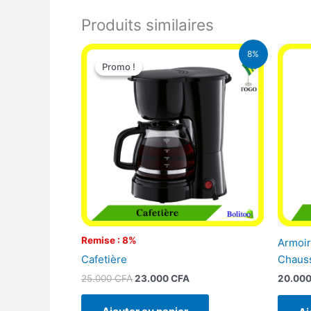
Produits similaires
Le
Le
8%
prix
prix
Promo !
Promo !
initial
actuel
était :
est :
25.000 CFA.
23.000 CFA.
Remise : 8%
Armoir
Cafetière
Chaus
25.000
CFA
23.000
CFA
20.00