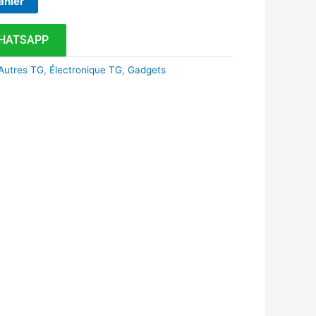
anier
HATSAPP
Autres TG
,
Électronique TG
,
Gadgets
k
r
tsApp
inkedIn