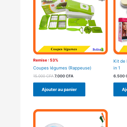
15.000 CFA.
7.000 CFA.
Remise : 53%
Kit de
Coupes légumes (Rappeuse)
in 1
15.000
CFA
7.000
CFA
6.500
Ajouter au panier
Aj