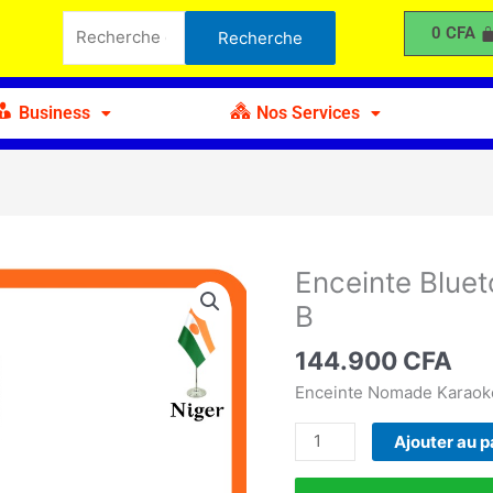
Bluetooth
Recherche
0
CFA
Recherche
Karaoké
pour :
avec
2
Business
Nos Services
Micro
B
Enceinte Blue
quantité
de
B
Enceinte
Bluetooth
144.900
CFA
Karaoké
Enceinte Nomade Karaoké
avec
2
Ajouter au p
Micro
B