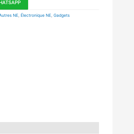
HATSAPP
Autres NE
,
Électronique NE
,
Gadgets
k
r
tsApp
inkedIn