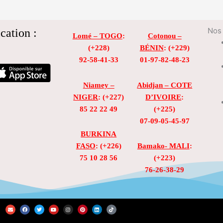
cation :
Nos 
Lomé – TOGO
:
Cotonou –
(+228)
BÉNIN
: (+229)
92-58-41-33
01-97-82-48-23
Niamey –
Abidjan – COTE
NIGER
: (+227)
D’IVOIRE
:
85 22 22 49
(+225)
07-09-05-45-97
BURKINA
FASO
: (+226)
Bamako- MALI
:
75 10 28 56
(+223)
76-26-38-29
E
F
T
Y
I
P
L
T
n
a
w
o
n
i
i
i
v
c
i
u
s
n
n
k
e
e
t
t
t
t
k
t