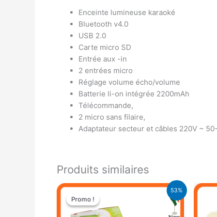
Enceinte lumineuse karaoké
Bluetooth v4.0
USB 2.0
Carte micro SD
Entrée aux -in
2 entrées micro
Réglage volume écho/volume
Batterie li-on intégrée 2200mAh
Télécommande,
2 micro sans filaire,
Adaptateur secteur et câbles 220V ~ 5
Produits similaires
Le
Le
53%
prix
prix
Promo !
Promo !
initial
actuel
était :
est :