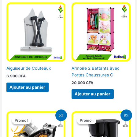
Aiguiseur de Couteaux
Armoire 2 Battants avec
Portes Chaussures C
6.900
CFA
20.000
CFA
Ajouter au panier
Ajouter au panier
Le
Le
Le
Le
5%
8%
prix
prix
prix
prix
Promo !
Promo !
Promo !
Promo !
initial
actuel
initial
actuel
était :
est :
était :
est :
39.000 CFA.
37.000 CFA.
25.000 CFA.
23.000 CFA