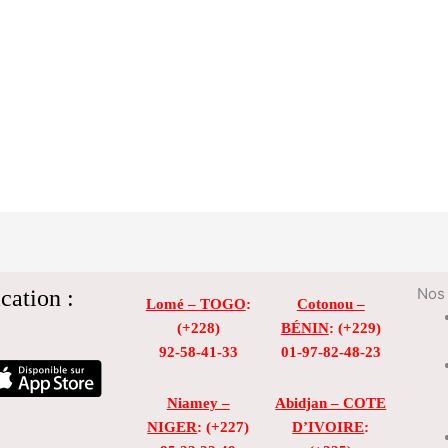
cation :
Nos 
Lomé – TOGO
:
Cotonou –
(+228)
BÉNIN
: (+229)
92-58-41-33
01-97-82-48-23
Niamey –
Abidjan – COTE
NIGER
: (+227)
D’IVOIRE
: