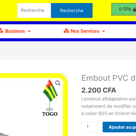
PVC
Recherche
0
CFA
Recherche
d'Adaptation
pour :
Fileté
25mm
Business
Nos Services
Embout PVC d’
quantité
de
2.200
CFA
Embout
PVC
L’embout d’Adaptation est
d'Adaptation
notamment de modifier un
Fileté
à coller Ø25 en finition fi
25mm
Ajouter au p