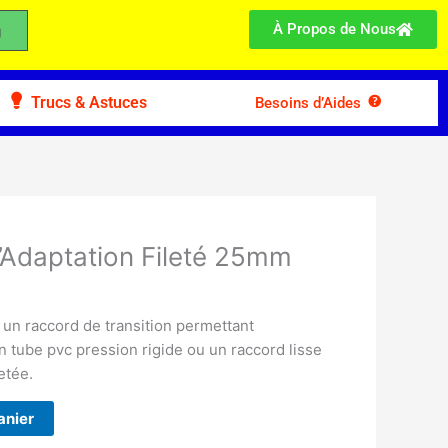
À Propos de Nous
Trucs & Astuces
Besoins d’Aides
Adaptation Fileté 25mm
 un raccord de transition permettant
 tube pvc pression rigide ou un raccord lisse
letée.
anier