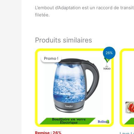
L’embout d’Adaptation est un raccord de transi
filetée.
Produits similaires
Le
Le
26%
prix
prix
Promo !
Promo !
initial
actuel
était :
est :
16.900 CFA.
12.500 CFA.
Remise : 26%
Lave 