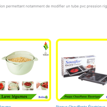
tion permettant notamment de modifier un tube pvc pression rigid
Légume
Plaque Chauffante Électrique