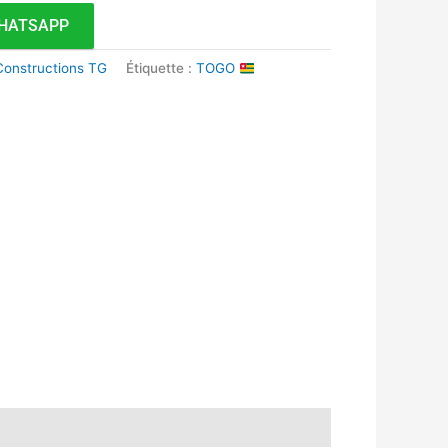
HATSAPP
 Constructions TG
Étiquette :
TOGO
k
r
tsApp
inkedIn