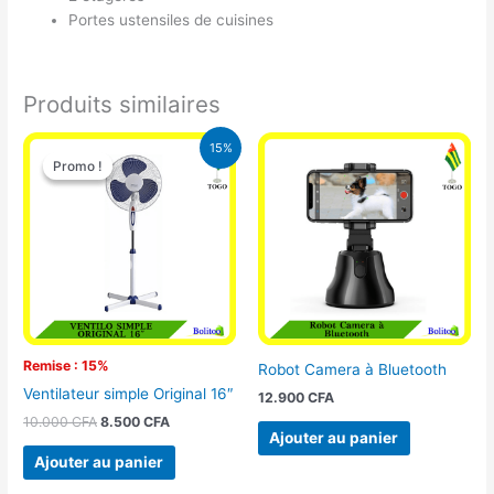
Portes ustensiles de cuisines
Produits similaires
Le
Le
15%
prix
prix
Promo !
Promo !
initial
actuel
était :
est :
10.000 CFA.
8.500 CFA.
Remise : 15%
Robot Camera à Bluetooth
Ventilateur simple Original 16″
12.900
CFA
10.000
CFA
8.500
CFA
Ajouter au panier
Ajouter au panier