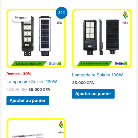
Le
Le
30%
prix
prix
Promo !
Promo !
initial
actuel
était :
est :
50.000 CFA.
35.000 CFA.
Remise : 30%
Lampadaire Solaire 100W
Lampadaire Solaire 120W
35.000
CFA
50.000
CFA
35.000
CFA
Ajouter au panier
Ajouter au panier