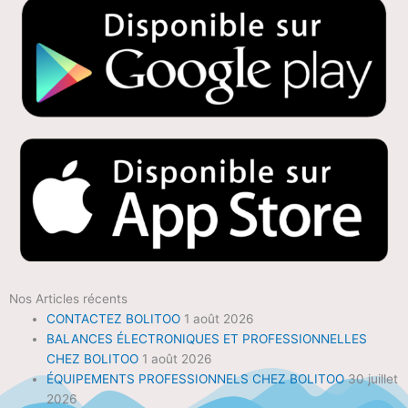
Nos Articles récents
CONTACTEZ BOLITOO
1 août 2026
BALANCES ÉLECTRONIQUES ET PROFESSIONNELLES
CHEZ BOLITOO
1 août 2026
ÉQUIPEMENTS PROFESSIONNELS CHEZ BOLITOO
30 juillet
2026