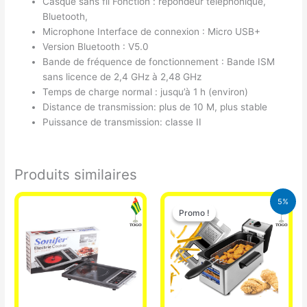
Casque sans fil Fonction : répondeur téléphonique,
Bluetooth,
Microphone Interface de connexion : Micro USB+
Version Bluetooth : V5.0
Bande de fréquence de fonctionnement : Bande ISM
sans licence de 2,4 GHz à 2,48 GHz
Temps de charge normal : jusqu’à 1 h (environ)
Distance de transmission: plus de 10 M, plus stable
Puissance de transmission: classe II
Produits similaires
Le
Le
5%
prix
prix
Promo !
Promo !
initial
actuel
était :
est :
39.000 CFA.
37.000 CFA.