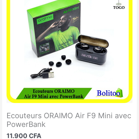
ORAIMO
Air
F9
Mini
avec
PowerBank
Ecouteurs ORAIMO Air F9 Mini avec
PowerBank
11.900
CFA