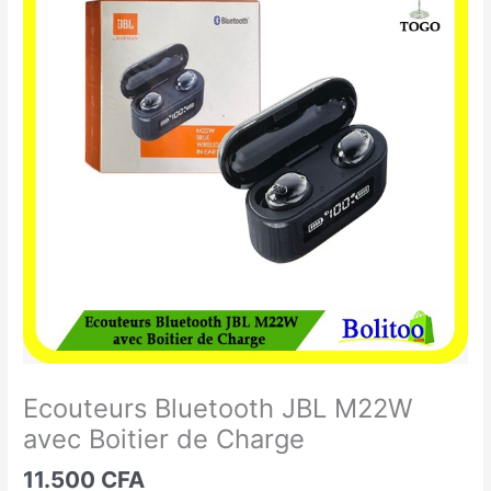
Bluetooth
JBL
M22W
avec
Boitier
de
Charge
Ecouteurs Bluetooth JBL M22W
avec Boitier de Charge
11.500
CFA