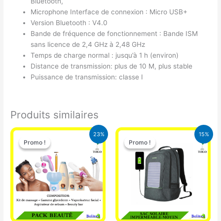
Bluetooth,
Microphone Interface de connexion : Micro USB+
Version Bluetooth : V4.0
Bande de fréquence de fonctionnement : Bande ISM
sans licence de 2,4 GHz à 2,48 GHz
Temps de charge normal : jusqu’à 1 h (environ)
Distance de transmission: plus de 10 M, plus stable
Puissance de transmission: classe I
Produits similaires
Le
Le
Le
Le
23%
15%
prix
prix
prix
prix
Promo !
Promo !
Promo !
Promo !
initial
actuel
initial
actuel
était :
est :
était :
est :
65.000 CFA.
49.900 CFA.
29.500 CFA.
25.000 CFA