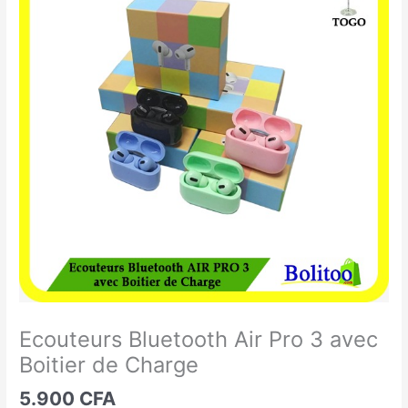
Bluetooth
Air
Pro
3
avec
Boitier
de
Charge
Ecouteurs Bluetooth Air Pro 3 avec
Boitier de Charge
5.900
CFA