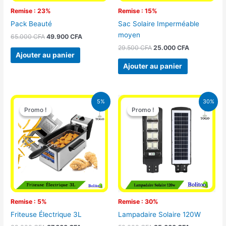
Remise : 23%
Remise : 15%
Pack Beauté
Sac Solaire Imperméable
moyen
65.000
CFA
49.900
CFA
29.500
CFA
25.000
CFA
Ajouter au panier
Ajouter au panier
Le
Le
Le
Le
5%
30%
prix
prix
prix
prix
Promo !
Promo !
Promo !
Promo !
initial
actuel
initial
actuel
était :
est :
était :
est :
39.000 CFA.
37.000 CFA.
50.000 CFA.
35.000 CFA
Remise : 5%
Remise : 30%
Friteuse Électrique 3L
Lampadaire Solaire 120W