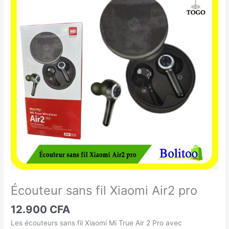
sans
fil
Xiaomi
Air2
pro
Écouteur sans fil Xiaomi Air2 pro
12.900
CFA
Les écouteurs sans fil Xiaomi Mi True Air 2 Pro avec