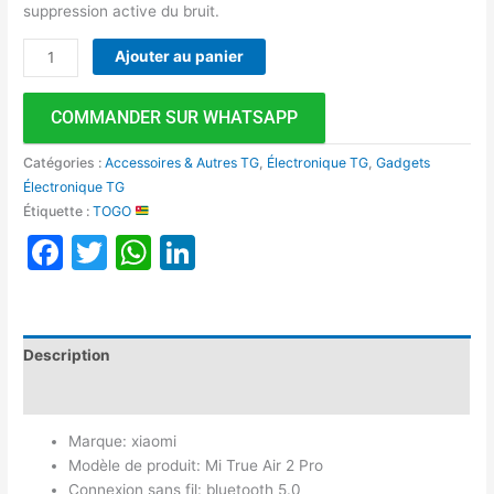
suppression active du bruit.
Ajouter au panier
COMMANDER SUR WHATSAPP
Catégories :
Accessoires & Autres TG
,
Électronique TG
,
Gadgets
Électronique TG
Étiquette :
TOGO
Facebook
Twitter
WhatsApp
LinkedIn
Description
Avis (0)
Marque: xiaomi
Modèle de produit: Mi True Air 2 Pro
Connexion sans fil: bluetooth 5.0