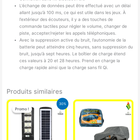
L’échange de données peut être effectué avec un délai
allant jusqu’à 100 ms, ce qui est utile dans les jeux. À
l’extérieur des écouteurs, il y a des touches de
commande tactiles pour régler le volume, changer de
piste, accepter/rejeter les appels téléphoniques.
Avec la suppression active du bruit, l’autonomie de la
batterie peut atteindre cinq heures, sans suppression du
bruit, jusqu’à sept heures. Le boîtier de charge étend
ces valeurs à 20 et 28 heures. Prend en charge la
charge rapide ainsi que la charge sans fil Qi.
Produits similaires
Le
Le
30%
prix
prix
Promo !
Promo !
initial
actuel
était :
est :
50.000 CFA.
35.000 CFA.