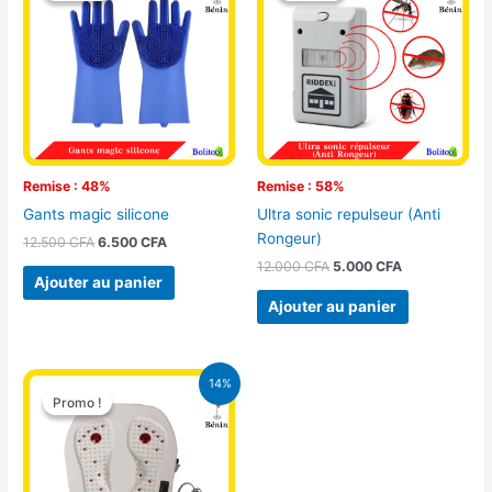
était :
est :
était :
est :
12.500 CFA.
6.500 CFA.
12.000 CFA.
5.000 CFA.
Remise : 48%
Remise : 58%
Gants magic silicone
Ultra sonic repulseur (Anti
Rongeur)
12.500
CFA
6.500
CFA
12.000
CFA
5.000
CFA
Ajouter au panier
Ajouter au panier
Le
Le
14%
prix
prix
Promo !
Promo !
initial
actuel
était :
est :
21.000 CFA.
18.000 CFA.