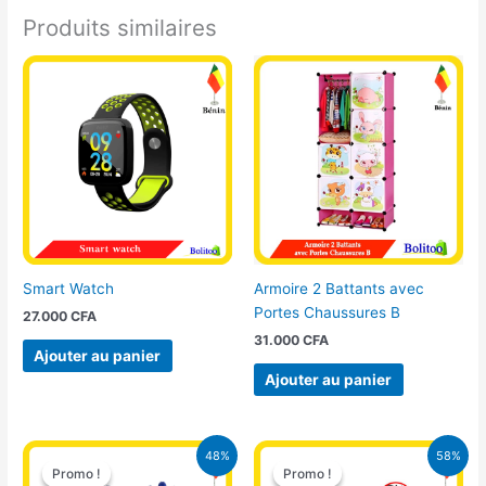
Produits similaires
Smart Watch
Armoire 2 Battants avec
Portes Chaussures B
27.000
CFA
31.000
CFA
Ajouter au panier
Ajouter au panier
Le
Le
Le
Le
48%
58%
prix
prix
prix
prix
Promo !
Promo !
Promo !
Promo !
initial
actuel
initial
actuel