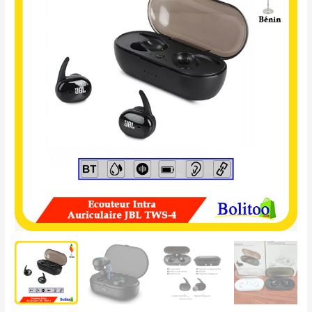
Intra
Auriculaire
JBL
TWS-
4