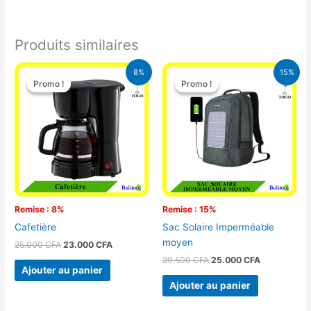
Produits similaires
Le
Le
Le
Le
8%
15%
prix
prix
prix
prix
Promo !
Promo !
Promo !
Promo !
initial
actuel
initial
actuel
était :
est :
était :
est :
25.000 CFA.
23.000 CFA.
29.500 CFA.
25.000 CFA
Remise : 8%
Remise : 15%
Cafetière
Sac Solaire Imperméable
moyen
25.000
CFA
23.000
CFA
29.500
CFA
25.000
CFA
Ajouter au panier
Ajouter au panier