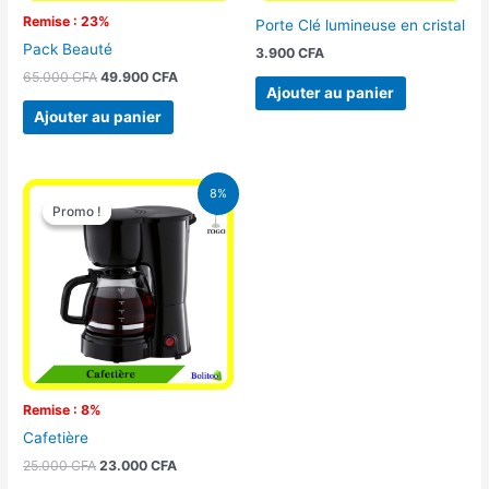
Remise : 23%
Porte Clé lumineuse en cristal
Pack Beauté
3.900
CFA
65.000
CFA
49.900
CFA
Ajouter au panier
Ajouter au panier
Le
Le
8%
prix
prix
Promo !
Promo !
initial
actuel
était :
est :
25.000 CFA.
23.000 CFA.
Remise : 8%
Cafetière
25.000
CFA
23.000
CFA