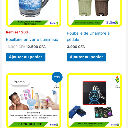
Remise : 26%
Poubelle de Chambre à
pédale
Bouilloire en verre Lumineux
3.900
CFA
16.900
CFA
12.500
CFA
Ajouter au panier
Ajouter au panier
Le
Le
23%
prix
prix
Promo !
Promo !
initial
actuel
était :
est :
65.000 CFA.
49.900 CFA.