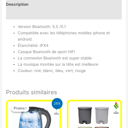
Description
Avis (0)
Version Bluetooth: 5.0 /5.1
Compatible avec les téléphones mobiles iphone et
android.
Étanchéité: IPX4
Casque Bluetooth de sport HiFi
La connexion Bluetooth est super stable
La musique montée sur la tête est meilleure
Couleur: noir, blanc, bleu, vert, rouge
Produits similaires
Le
Le
26%
prix
prix
Promo !
Promo !
initial
actuel
était :
est :
16.900 CFA.
12.500 CFA.