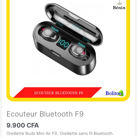
Bluetooth
F9
Ecouteur Bluetooth F9
9.900
CFA
Oreillette Buds Mini Air F9, Oreillette sans fil Bluetooth.