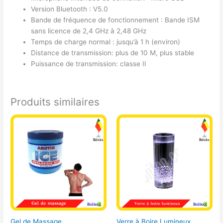
Version Bluetooth : V5.0
Bande de fréquence de fonctionnement : Bande ISM
sans licence de 2,4 GHz à 2,48 GHz
Temps de charge normal : jusqu’à 1 h (environ)
Distance de transmission: plus de 10 M, plus stable
Puissance de transmission: classe II
Produits similaires
Ce
produit
a
plusieurs
variations.
Les
options
peuvent
être
choisies
Gel de Massage
Verre à Boire Lumineux