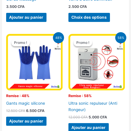
sur
3.500
CFA
2.500
CFA
la
page
Ajouter au panier
Choix des options
du
produit
Le
Le
Le
Le
48%
58%
prix
prix
prix
prix
Promo !
Promo !
Promo !
Promo !
initial
actuel
initial
actuel
était :
est :
était :
est :
12.500 CFA.
6.500 CFA.
12.000 CFA.
5.000 CFA.
Remise : 48%
Remise : 58%
Gants magic silicone
Ultra sonic repulseur (Anti
Rongeur)
12.500
CFA
6.500
CFA
12.000
CFA
5.000
CFA
Ajouter au panier
Ajouter au panier