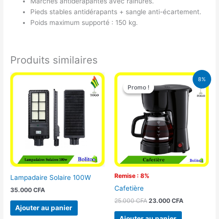
Marches antidérapantes avec rainures.
Pieds stables antidérapants + sangle anti-écartement.
Poids maximum supporté : 150 kg.
Produits similaires
Le
Le
8%
prix
prix
Promo !
Promo !
initial
actuel
était :
est :
25.000 CFA.
23.000 CFA
Remise : 8%
Lampadaire Solaire 100W
Cafetière
35.000
CFA
25.000
CFA
23.000
CFA
Ajouter au panier
Ajouter au panier