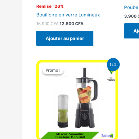
Remise : 26%
Poubel
Bouilloire en verre Lumineux
3.900
16.900
CFA
12.500
CFA
Aj
Ajouter au panier
Le
Le
12%
prix
prix
Promo !
Promo !
initial
actuel
était :
est :
25.000 CFA.
22.000 CFA.