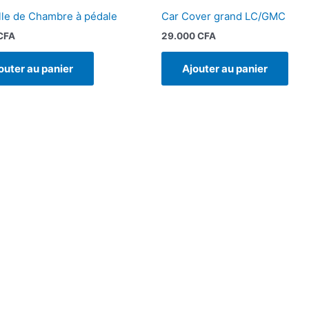
le de Chambre à pédale
Car Cover grand LC/GMC
CFA
29.000
CFA
outer au panier
Ajouter au panier