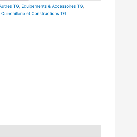
Autres TG
,
Équipements & Accessoires TG
,
,
Quincaillerie et Constructions TG
k
r
tsApp
inkedIn