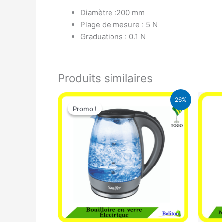
Diamètre :200 mm
Plage de mesure : 5 N
Graduations : 0.1 N
Produits similaires
Le
Le
26%
prix
prix
Promo !
Promo !
initial
actuel
était :
est :
16.900 CFA.
12.500 CFA.