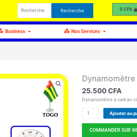
à
Recherche
0
CFA
Recherche
Cadran
pour :
Circulaire
5
Business
Nos Services
N
Dynamomètre à
quantité
de
25.500
CFA
Dynamomètre
à
Dynamomètre à cadran cir
Cadran
Ajouter au p
Circulaire
5
N
COMMANDER SUR W