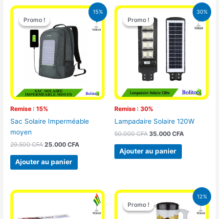
Le
Le
Le
Le
15%
30%
prix
prix
prix
prix
Promo !
Promo !
Promo !
Promo !
initial
actuel
initial
actuel
était :
est :
était :
est :
29.500 CFA.
25.000 CFA.
50.000 CFA.
35.000 CFA
Remise : 15%
Remise : 30%
Sac Solaire Imperméable
Lampadaire Solaire 120W
moyen
50.000
CFA
35.000
CFA
29.500
CFA
25.000
CFA
Ajouter au panier
Ajouter au panier
Le
Le
12%
prix
prix
Promo !
Promo !
initial
actuel
était :
est :