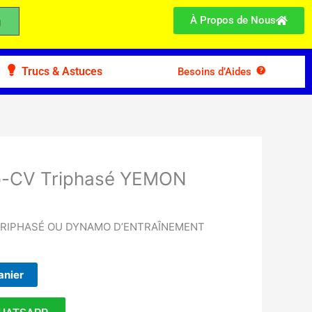
À Propos de Nous
Trucs & Astuces
Besoins d’Aides
-CV Triphasé YEMON
TRIPHASÉ OU DYNAMO D’ENTRAÎNEMENT
anier