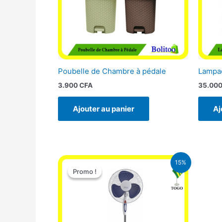
Poubelle de Chambre à pédale
Lampad
3.900
CFA
35.00
Ajouter au panier
Aj
Le
Le
15%
prix
prix
Promo !
Promo !
initial
actuel
était :
est :
10.000 CFA.
8.500 CFA.