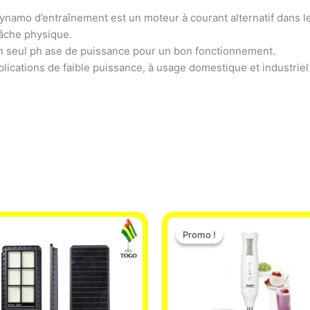
namo d’entraînement est un moteur à courant alternatif dans le
âche physique.
un seul ph ase de puissance pour un bon fonctionnement.
plications de faible puissance, à usage domestique et industriel
Le
Le
prix
prix
Promo !
Promo !
initial
actuel
était :
est :
12.900 CFA.
11.000 CF