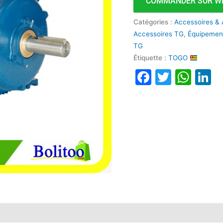
COMMANDER SUR W
Catégories :
Accessoires & 
Accessoires TG
,
Équipement
TG
Étiquette :
TOGO
Faceboo
Twitte
Wha
L