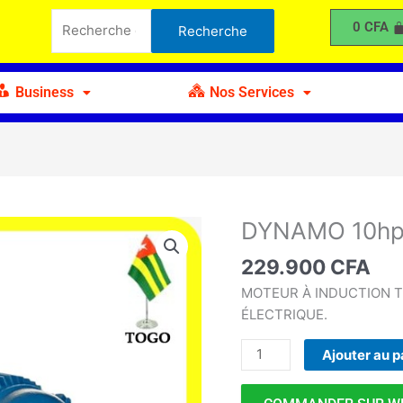
10hp-
Recherche
0
CFA
Recherche
CV
pour :
Triphasé
YEMON
Business
Nos Services
DYNAMO 10hp
quantité
de
229.900
CFA
DYNAMO
10hp-
MOTEUR À INDUCTION 
CV
ÉLECTRIQUE.
Triphasé
Ajouter au p
YEMON