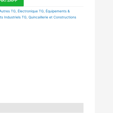
HATSAPP
Autres TG
,
Électronique TG
,
Équipements &
s Industriels TG
,
Quincaillerie et Constructions
k
r
tsApp
inkedIn