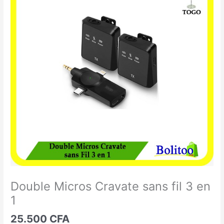
Micros
Cravate
sans
fil
3
en
1
Double Micros Cravate sans fil 3 en
1
25.500
CFA