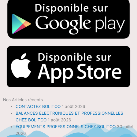
Nos Articles récents
CONTACTEZ BOLITOO
1 août 2026
BALANCES ÉLECTRONIQUES ET PROFESSIONNELLES
CHEZ BOLITOO
1 août 2026
ÉQUIPEMENTS PROFESSIONNELS CHEZ BOLITOO
30 juillet
2026