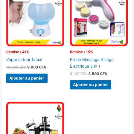
initial
actuel
initial
actuel
était :
est :
était :
est :
16.900 CFA.
9.900 CFA.
4.100 CFA.
3.500 CFA.
Remise : 41%
Remise : 15%
Vaporisateur facial
Kit de Massage Visage
Électrique 5 in 1
16.900
CFA
9.900
CFA
4.100
CFA
3.500
CFA
Ajouter au panier
Ajouter au panier