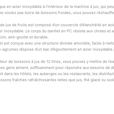
ue en acier inoxydable à l’intérieur de la machine à jus, qui pe
ne voulez pas boire de boissons froides, vous pouvez réchauffe
jus de fruits est composé d’un couvercle d’étanchéité en acier
er inoxydable. Le corps du barillet en PC résiste aux chutes et 
sion, anti-goutte et durable.
est conçue avec une structure divisée amovible, facile à nettoye
se-agrumes dispose d’un bac d’égouttement en acier inoxydable 
eur de boissons à jus de 12 litres, vous pouvez y mettre de l’ea
e les gens aiment, suffisamment pour répondre aux besoins de d
ans les hôtels, les auberges ou les restaurants, les distribut
ssons fraîches rafraîchissantes telles que jus, thé glacé ou sod