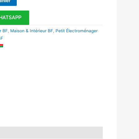
anier
HATSAPP
r BF
,
Maison & Intérieur BF
,
Petit Électroménager
BF
k
r
tsApp
inkedIn