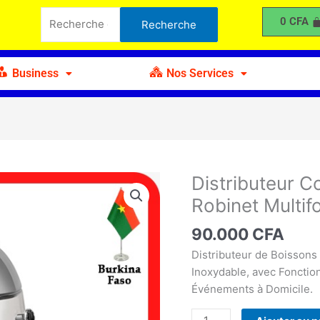
Recherche
de
0
CFA
Recherche
pour :
Jus
avec
Robinet
Business
Nos Services
Multifonction
Distributeur 
quantité
de
Robinet Multif
Distributeur
Commercial
90.000
CFA
de
Distributeur de Boissons
Jus
Inoxydable, avec Fonctio
avec
Événements à Domicile.
Robinet
Multifonction