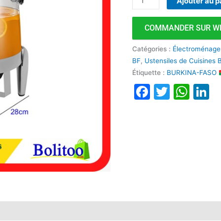
Ajouter au p
COMMANDER SUR W
Catégories :
Électroménage
BF
,
Ustensiles de Cuisines 
Étiquette :
BURKINA-FASO
Faceboo
Twitte
Wha
L