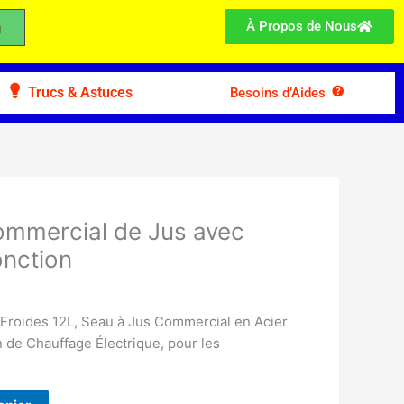
À Propos de Nous
Trucs & Astuces
Besoins d’Aides
Commercial de Jus avec
onction
 Froides 12L, Seau à Jus Commercial en Acier
n de Chauffage Électrique, pour les