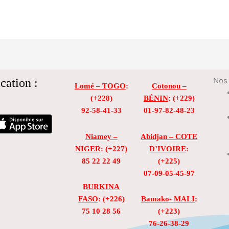
cation :
Nos 
Lomé – TOGO
:
Cotonou –
(+228)
BÉNIN
: (+229)
92-58-41-33
01-97-82-48-23
Niamey –
Abidjan – COTE
NIGER
: (+227)
D’IVOIRE
:
85 22 22 49
(+225)
07-09-05-45-97
BURKINA
FASO
: (+226)
Bamako- MALI
:
75 10 28 56
(+223)
76-26-38-29