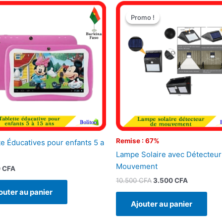
Le
Le
prix
prix
Promo !
Promo !
initial
actuel
était :
est :
10.500 CFA.
3.500 CFA
Remise : 67%
te Éducatives pour enfants 5 a
Lampe Solaire avec Détecteur
Mouvement
0
CFA
10.500
CFA
3.500
CFA
outer au panier
Ajouter au panier