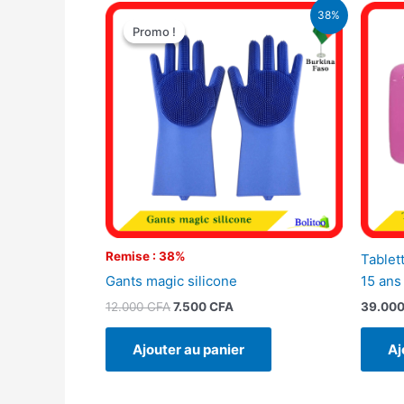
Le
Le
38%
prix
prix
Promo !
Promo !
initial
actuel
était :
est :
12.000 CFA.
7.500 CFA.
Remise : 38%
Tablet
Gants magic silicone
15 ans
12.000
CFA
7.500
CFA
39.00
Ajouter au panier
Aj