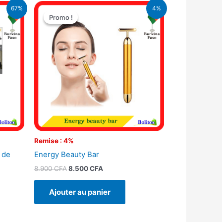
Le
Le
67%
4%
prix
prix
Promo !
Promo !
initial
actuel
était :
est :
.
8.900 CFA.
8.500 CFA.
Remise : 4%
 de
Energy Beauty Bar
8.900
CFA
8.500
CFA
Ajouter au panier