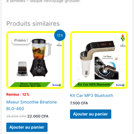
à lamelles – disque nettoyage grossier.
Produits similaires
Le
Le
12%
prix
prix
Promo !
Promo !
initial
actuel
était :
est :
25.000 CFA.
22.000 CFA.
Remise : 12%
Kit Car MP3 Bluetooth
Mixeur Smoothie Binatone
7.500
CFA
BLG-460
Ajouter au panier
25.000
CFA
22.000
CFA
Ajouter au panier