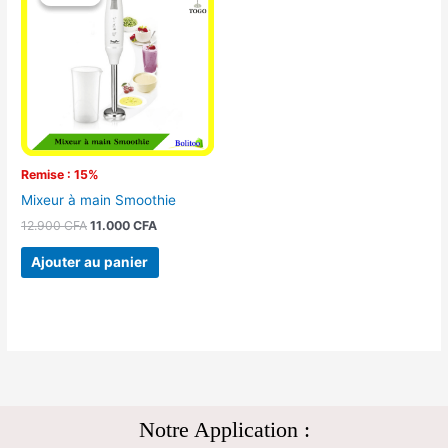
initial
actuel
était :
est :
12.900 CFA.
11.000 CFA.
Remise : 15%
Mixeur à main Smoothie
12.900
CFA
11.000
CFA
Ajouter au panier
Notre Application :