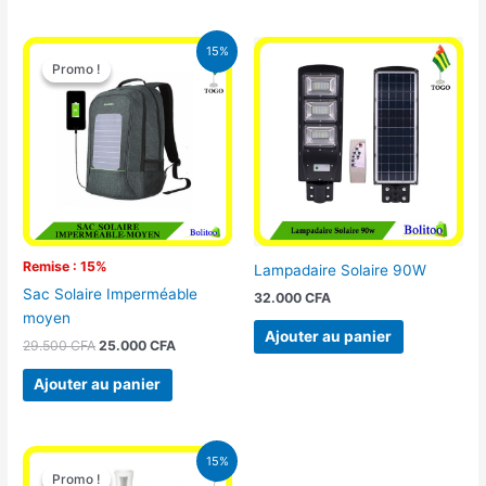
Le
Le
15%
prix
prix
Promo !
Promo !
initial
actuel
était :
est :
29.500 CFA.
25.000 CFA.
Remise : 15%
Lampadaire Solaire 90W
Sac Solaire Imperméable
32.000
CFA
moyen
Ajouter au panier
29.500
CFA
25.000
CFA
Ajouter au panier
Le
Le
15%
prix
prix
Promo !
Promo !