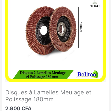
à
Lamelles
Meulage
et
Polissage
180mm
Disques à Lamelles Meulage et
Polissage 180mm
2.900
CFA