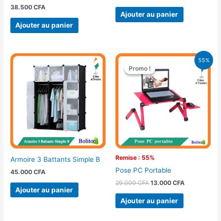
38.500
CFA
Ajouter au panier
Ajouter au panier
Le
Le
55%
prix
prix
Promo !
Promo !
initial
actuel
était :
est :
29.000 CFA.
13.000 CFA.
Remise : 55%
Armoire 3 Battants Simple B
Pose PC Portable
45.000
CFA
29.000
CFA
13.000
CFA
Ajouter au panier
Ajouter au panier