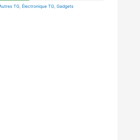
Autres TG
,
Électronique TG
,
Gadgets
k
r
tsApp
inkedIn