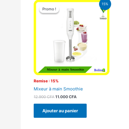
Le
Le
15%
prix
prix
Promo !
Promo !
initial
actuel
était :
est :
12.900 CFA.
11.000 CFA.
Remise : 15%
Mixeur à main Smoothie
12.900
CFA
11.000
CFA
Ajouter au panier