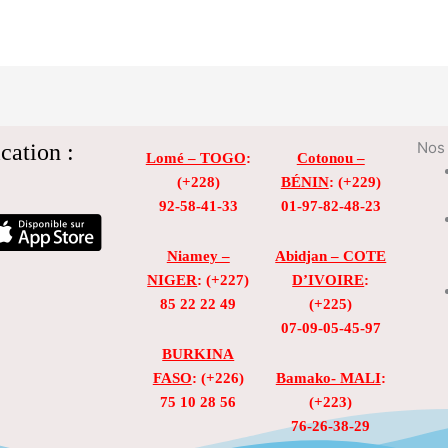
cation :
Nos 
Lomé – TOGO
:
Cotonou –
(+228)
BÉNIN
: (+229)
92-58-41-33
01-97-82-48-23
Niamey –
Abidjan – COTE
NIGER
: (+227)
D’IVOIRE
:
85 22 22 49
(+225)
07-09-05-45-97
BURKINA
FASO
: (+226)
Bamako- MALI
:
75 10 28 56
(+223)
76-26-38-29