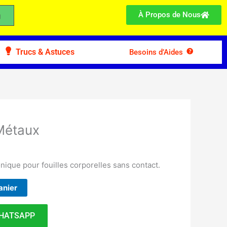
À Propos de Nous
Trucs & Astuces
Besoins d’Aides
Métaux
onique pour fouilles corporelles sans contact.
anier
HATSAPP