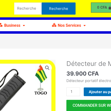
de
Recherche
0
CFA
Recherche
Métaux
pour :
Business
Nos Services
Détecteur de 
quantité
de
39.900
CFA
Détecteur
de
Détecteur portatif électr
Métaux
Ajouter au p
COMMANDER SUR W