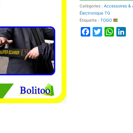
Catégories :
Accessoires & 
Électronique TG
Étiquette :
TOGO
Faceboo
Twitte
Wha
L