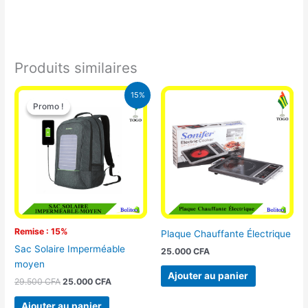
Produits similaires
Le
Le
15%
prix
prix
Promo !
Promo !
initial
actuel
était :
est :
29.500 CFA.
25.000 CFA.
Remise : 15%
Plaque Chauffante Électrique
Sac Solaire Imperméable
25.000
CFA
moyen
Ajouter au panier
29.500
CFA
25.000
CFA
Ajouter au panier