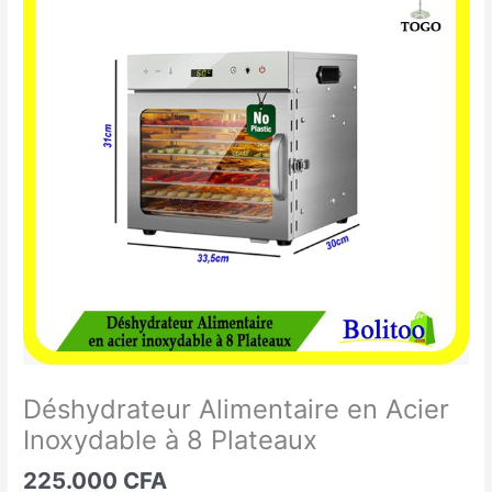
Alimentaire
en
Acier
Inoxydable
à
8
Plateaux
Déshydrateur Alimentaire en Acier
Inoxydable à 8 Plateaux
225.000
CFA