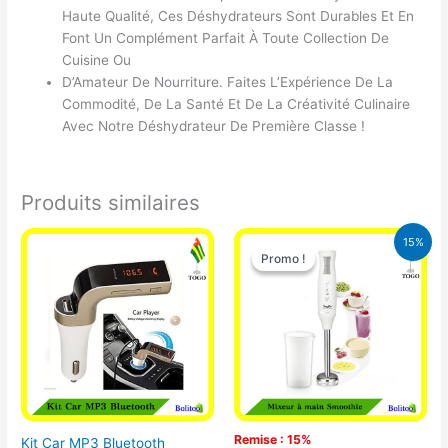
Haute Qualité, Ces Déshydrateurs Sont Durables Et En
Font Un Complément Parfait À Toute Collection De
Cuisine Ou
D’Amateur De Nourriture. Faites L’Expérience De La
Commodité, De La Santé Et De La Créativité Culinaire
Avec Notre Déshydrateur De Première Classe !
Produits similaires
Le
Le
15%
prix
prix
Promo !
Promo !
initial
actuel
était :
est :
12.900 CFA.
11.000 CFA.
Remise : 15%
Kit Car MP3 Bluetooth