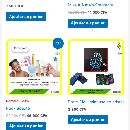
Mixeur à main Smoothie
7.500
CFA
12.900
CFA
11.000
CFA
Ajouter au panier
Ajouter au panier
Le
Le
23%
prix
prix
Promo !
Promo !
initial
actuel
était :
est :
65.000 CFA.
49.900 CFA.
Remise : 23%
Porte Clé lumineuse en cristal
Pack Beauté
3.900
CFA
65.000
CFA
49.900
CFA
Ajouter au panier
Ajouter au panier